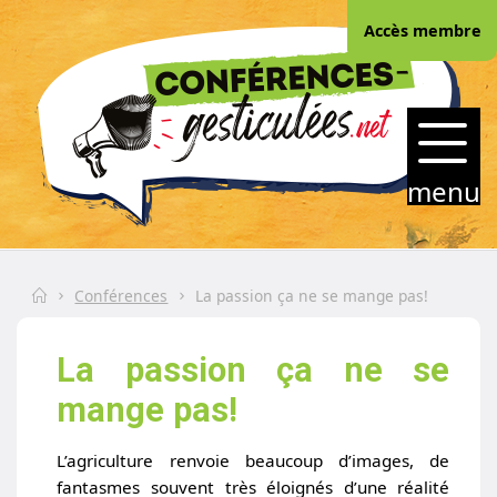
Skip
Accès membre
to
content
CONFERENCES-
GESTICULEES.NET
menu
Home
Conférences
La passion ça ne se mange pas!
La passion ça ne se
mange pas!
L’agriculture renvoie beaucoup d’images, de
fantasmes souvent très éloignés d’une réalité