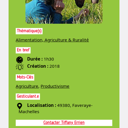
Thématique(s)
Alimentation, Agriculture & Ruralité
En bref
Durée :
1h30
Création :
2018
Mots-Clés
Agriculture
,
Productivisme
Gesticulant.e
Localisation :
49380, Faveraye-
Machelles
Contacter Tiffany Errien