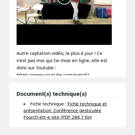
conventionnement démocratique de la
production) pour penser une maîtrise
démocratique d'un secteur
économique. Il s'est ensuite lancé dans
la construction du collectif pour une
Sécurité sociale de l'alimentation, que
l'on retrouve à ce lien :
Sécurité sociale
de l'alimentation
Autre captation vidéo, la plus à jour ! Ce
n’est pas moi qui l’ai mise en ligne, elle est
donc sur Youtube :
https://www.youtube.com/watch?
v=SDJAgvVC_IE&t=1514s
Document(s) technique(s)
Quelques photos :
Fiche technique :
Fiche technique et
présentation_Conférence gesticulée
Fourch-ett-e-site (PDF 286,7 Ko)