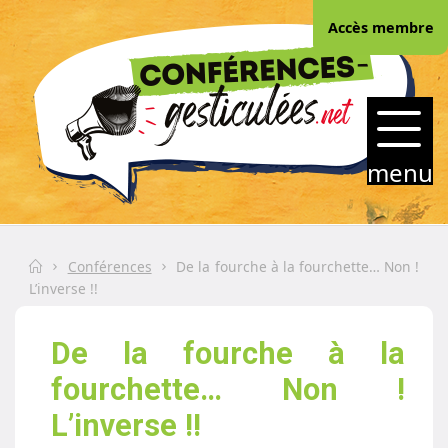
Skip
Accès membre
to
content
CONFERENCES-
GESTICULEES.NET
menu
Home
Conférences
De la fourche à la fourchette… Non !
L’inverse !!
De la fourche à la
fourchette… Non !
L’inverse !!