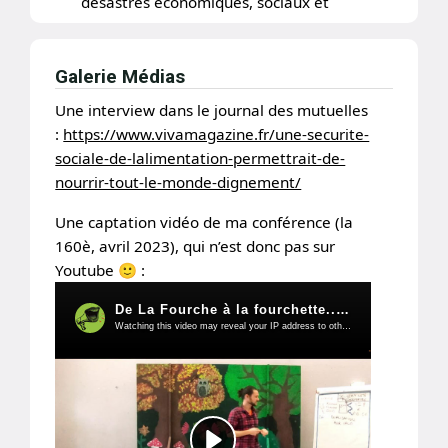
désastres économiques, sociaux et
écologiques du système agro-indutriel.
Faisant suite à des mobilisations
professionnelles au sein de la
Galerie Médias
Confédération paysanne sur ces
Une interview dans le journal des mutuelles
questions, la découverte de la
thématique de l'alimentation et de
:
https://www.vivamagazine.fr/une-securite-
l'enjeu de démocratie alimentaire a
sociale-de-lalimentation-permettrait-de-
poussé Mathieu a écrire une deuxième
nourrir-tout-le-monde-dignement/
conférence gesticulée et de lancer le
Une captation vidéo de ma conférence (la
travail sur le projet de
"Sécurité
sociale de l'alimentation"
, qui a été
160è, avril 2023), qui n’est donc pas sur
construit avec le groupe Agricultures et
Youtube 🙂 :
Souveraineté Alimentaire d'Ingénieurs
sans frontières et des échanges avec
d'autres organisations comme Réseau
salariat et Réseau civam. Une belle
mise en avant de l'intérêt du
fonctionnement originel de la Sécurité
sociale (universalité de l'accès,
financement par cotisation,