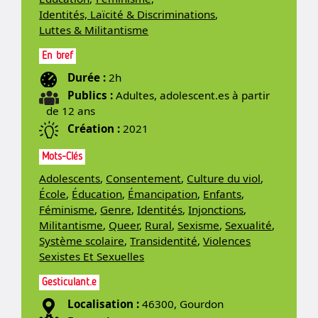
Identités, Laïcité & Discriminations
,
Luttes & Militantisme
En bref
Durée :
2h
Publics :
Adultes, adolescent.es à partir
de 12 ans
Création :
2021
Mots-Clés
Adolescents
,
Consentement
,
Culture du viol
,
École
,
Éducation
,
Émancipation
,
Enfants
,
Féminisme
,
Genre
,
Identités
,
Injonctions
,
Militantisme
,
Queer
,
Rural
,
Sexisme
,
Sexualité
,
Système scolaire
,
Transidentité
,
Violences
Sexistes Et Sexuelles
Gesticulant.e
Localisation :
46300, Gourdon