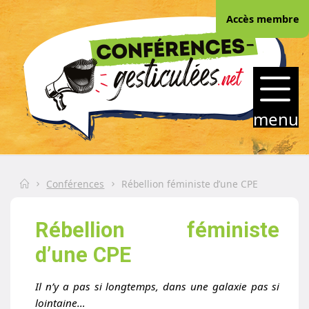
Skip
Accès membre
to
content
CONFERENCES-
GESTICULEES.NET
menu
Home
Conférences
Rébellion féministe d’une CPE
Rébellion féministe
d’une CPE
Il n’y a pas si longtemps, dans une galaxie
pas si
lointaine…