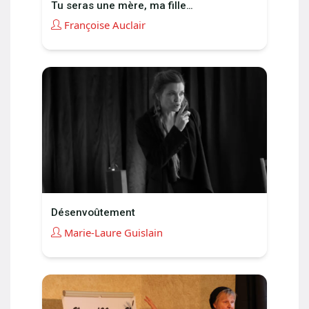
Tu seras une mère, ma fille…
Françoise Auclair
Désenvoûtement
Marie-Laure Guislain