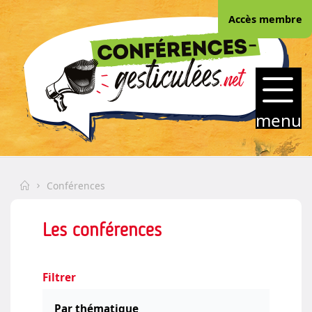
Skip
Accès membre
to
content
CONFERENCES-
GESTICULEES.NET
menu
Home
Conférences
Les conférences
Filtrer
Par thématique