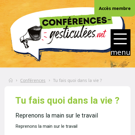
Skip
Accès membre
to
content
CONFERENCES-
GESTICULEES.NET
menu
Home
Conférences
Tu fais quoi dans la vie ?
Tu fais quoi dans la vie ?
Reprenons la main sur le travail
Reprenons la main sur le travail