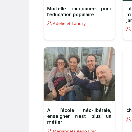
Mortelle randonnée pour
Li
l’éducation populaire
m’
ja
Adélie et Landry
A l’école néo-libérale,
ch
enseigner n’est plus un
métier
Mariangela Reno Loïc