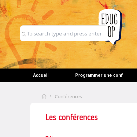
Skip
to
content
Search
Search
for:
Accueil
Programmer une conf
Home
Conférences
Les conférences