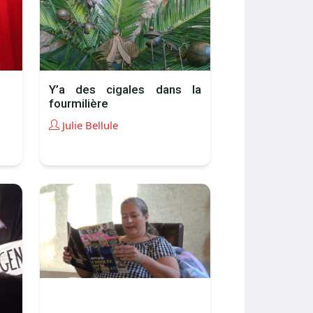
Y’a des cigales dans la
fourmilière
Julie Bellule