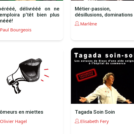
bérééé, délivrééé on ne
Métier-passion,
emploira p’têt bien plus
désillusions, dominations
mééé!
Marlène
Paul Bourgeois
ômeurs en miettes
Tagada Soin Soin
Olivier Hagel
Elisabeth Fery