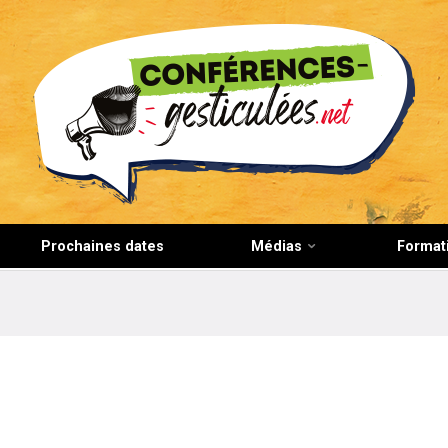
CONFERENCES-GESTICULEES.NET
Prochaines dates
Médias
Format