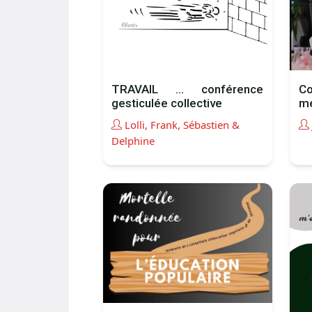
TRAVAIL … conférence
Co
gesticulée collective
me
Lolli, Frank, Sébastien &
Delphine