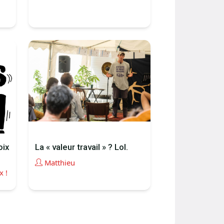
oix
La « valeur travail » ? Lol.
Matthieu
x !