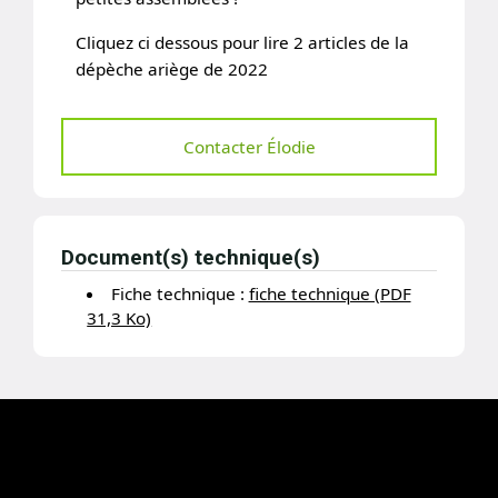
Cliquez ci dessous pour lire 2 articles de la
dépèche ariège de 2022
2articles de la depeche 2022
Contacter Élodie
Une radio faites pour la Semaine
d’Information de la Santé Mentale en Mars
2020, l’évènement a été annulé, et
reprogrammé en Octobre 2020, joué de
Document(s) technique(s)
justesse avant le couvre feu …
Fiche technique :
fiche technique (PDF
Radio Oxygene FM Elodie 2020
31,3 Ko)
Lecteur
00:00
00:00
audio
1.
Radio Oxygene FM Elodie 2020
15:53