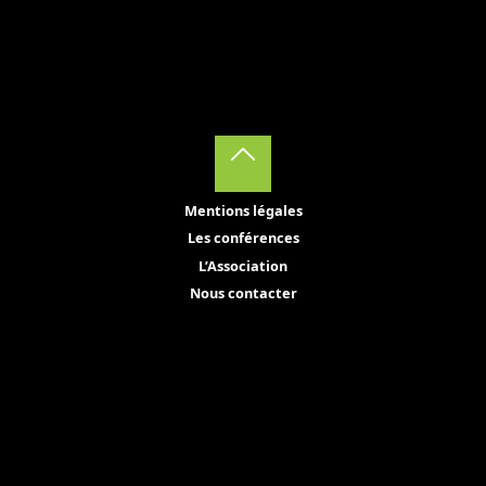
Et voici le 1er teaser
:
https://youtu.be/6k4xginS2zo
Back
Mentions légales
to
Les conférences
Top
L’Association
Nous contacter