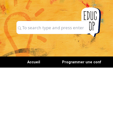
Skip
to
content
Search
Search
for:
Accueil
Programmer une conf