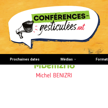
CONFERENCES-GESTICULEES.NET
Prochaines dates
Médias
Format
MBenizri8
Michel BENIZRI