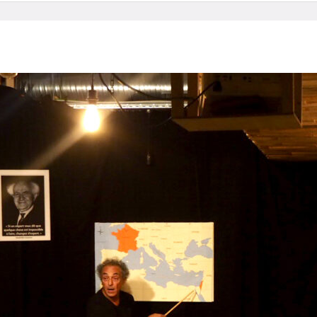
Home
Droits & Libertés
Moi, Français-Juif-Arabe
MBenizr