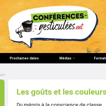
CONFERENCES-GESTICULEES.NET
Prochaines dates
Médias
Format
eurs
Les goûts et les couleur
Du mépris à la conscience de classe