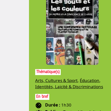
Thématique(s)
Arts, Cultures & Sport
,
Éducation
,
Identités, Laïcité & Discriminations
En bref
Durée :
1h30