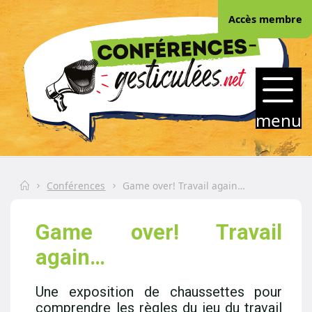
Skip
Accès membre
to
content
CONFERENCES-
GESTICULEES.NET
menu
Home
Conférences
Game over! Travail again…
Game over! Travail
again…
Une exposition de chaussettes pour
comprendre les règles du jeu du travail