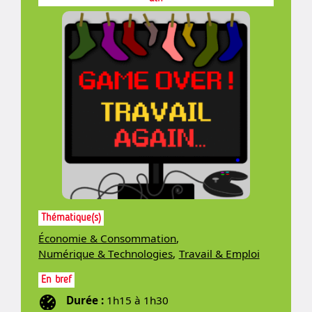
Thématique(s)
Économie & Consommation
,
Numérique & Technologies
,
Travail & Emploi
En bref
Durée :
1h15 à 1h30