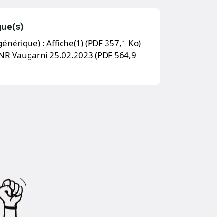
que(s)
générique) :
Affiche(1) (PDF 357,1 Ko)
NR Vaugarni 25.02.2023 (PDF 564,9