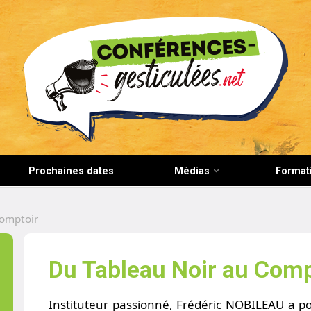
CONFERENCES-GESTICULEES.NET
Prochaines dates
Médias
Format
Comptoir
Du Tableau Noir au Comp
Instituteur passionné, Frédéric NOBILEAU a po