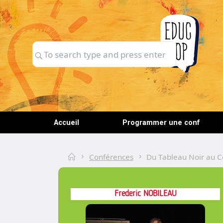
Skip
to
content
Search
Search
for:
Accueil
Programmer une conf
Home
Conférences
Du Tableau Noir au 
Frederic NOBILEAU