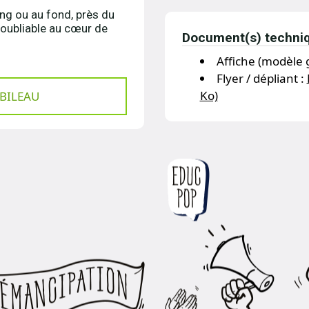
ng ou au fond, près du
inoubliable au cœur de
Document(s) techni
Affiche (modèle 
Flyer / dépliant :
Ko)
OBILEAU