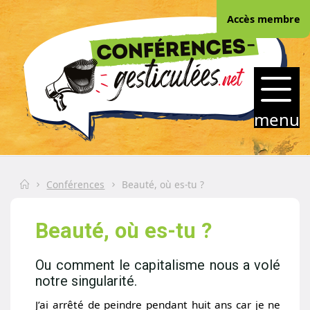
Skip
Accès membre
to
content
CONFERENCES-
GESTICULEES.NET
menu
Home
Conférences
Beauté, où es-tu ?
Beauté, où es-tu ?
Ou comment le capitalisme nous a volé
notre singularité.
J’ai arrêté de peindre pendant huit ans car je ne