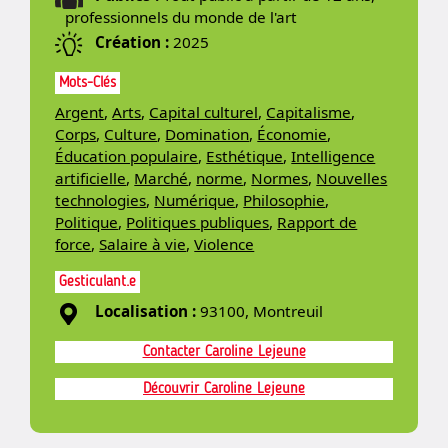
professionnels du monde de l'art
Création :
2025
Mots-Clés
Argent
,
Arts
,
Capital culturel
,
Capitalisme
,
Corps
,
Culture
,
Domination
,
Économie
,
Éducation populaire
,
Esthétique
,
Intelligence
artificielle
,
Marché
,
norme
,
Normes
,
Nouvelles
technologies
,
Numérique
,
Philosophie
,
Politique
,
Politiques publiques
,
Rapport de
force
,
Salaire à vie
,
Violence
Gesticulant.e
Localisation :
93100, Montreuil
Contacter Caroline Lejeune
Découvrir Caroline Lejeune