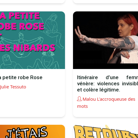
 petite robe Rose
Itinéraire d’une fem
vénère: violences invisib
Julie Tessuto
et colère légitime.
Malou L'accroqueuse des
mots