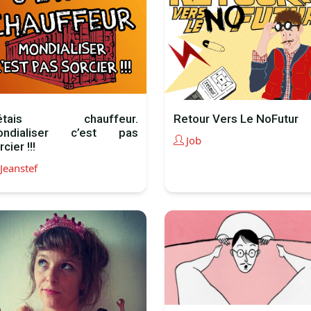
’étais chauffeur.
Retour Vers Le NoFutur
ondialiser c’est pas
Job
cier !!!
Jeanstef