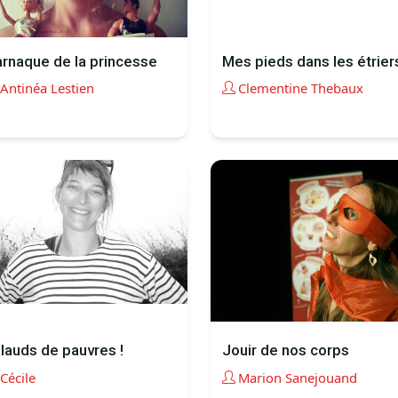
arnaque de la princesse
Mes pieds dans les étrier
Antinéa Lestien
Clementine Thebaux
lauds de pauvres !
Jouir de nos corps
Cécile
Marion Sanejouand