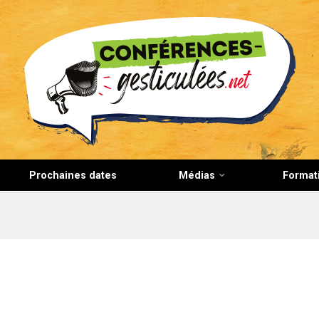
CONFERENCES-GESTICULEES.NET
Prochaines dates
Médias
Format