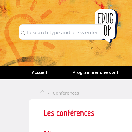
Skip
to
content
Search
Search
for:
Accueil
Programmer une conf
Home
Conférences
Les conférences