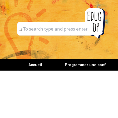
Skip
to
content
Search
Search
for:
Accueil
Programmer une conf