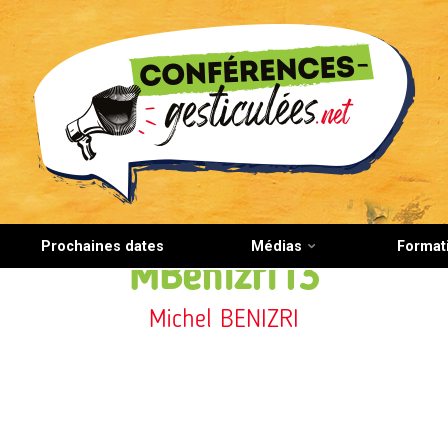
CONFERENCES-GESTICULEES.NET
Prochaines dates
Médias
Format
MBenizri13
Michel BENIZRI