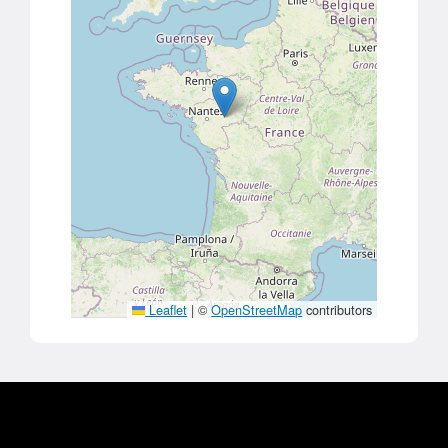
Leaflet
|
©
OpenStreetMap
contributors