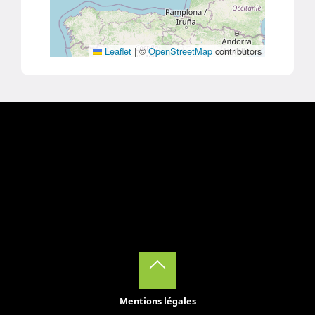
Leaflet
|
©
OpenStreetMap
contributors
Back
Mentions légales
to