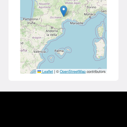
Leaflet
|
©
OpenStreetMap
contributors