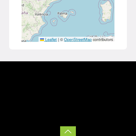
Leaflet
|
©
OpenStreetMap
contributors