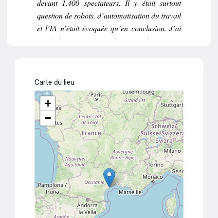
devant 1.400 spectateurs. Il y était surtout
question de robots, d’automatisation du travail
et l’IA n’était évoquée qu’en conclusion. J’ai
gardé les références à l’univers de Science-
Fiction, l’Intelligence Artificielle étant le coeur
du sujet, j’ai raccourci le format pour laisser
une plus large part à l’échange avec le public.
Carte du lieu
+
−