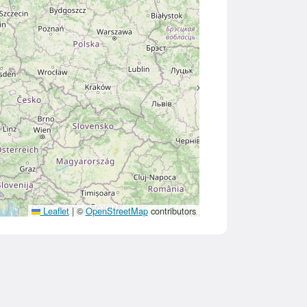
Leaflet
|
©
OpenStreetMap
contributors