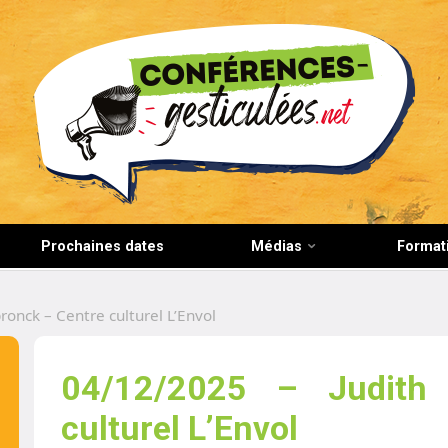
CONFERENCES-GESTICULEES.NET
Prochaines dates
Médias
Format
ronck – Centre culturel L’Envol
04/12/2025 – Judith
culturel L’Envol