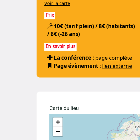
Voir la carte
Prix
10€ (tarif plein) / 8€ (habitants)
/ 6€ (-26 ans)
En savoir plus
La conférence :
page complète
Page évènement :
lien externe
Carte du lieu
+
−