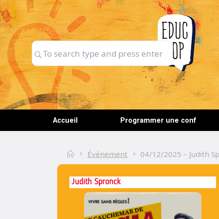
Skip
to
content
Search
Search
for:
Accueil
Programmer une conf
Home
Événement
04/12/2025 – Judith Sp
Judith Spronck