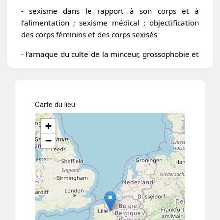
- sexisme dans le rapport à son corps et à
l’alimentation ; sexisme médical ; objectification
des corps féminins
et des corps sexisés
- l’arnaque du culte de la minceur, grossophobie et
dictats des régimes
- honte, culpabilité : quels possibles chemins pour
s’en débarrasser afin d’aller mieux
Carte du lieu
- le rôle de l’entourage et des espaces d’écoute et
+
de soutien
−
Dates passées :
2025
Espace Culture de l’Université Lille 3, Lille (59)