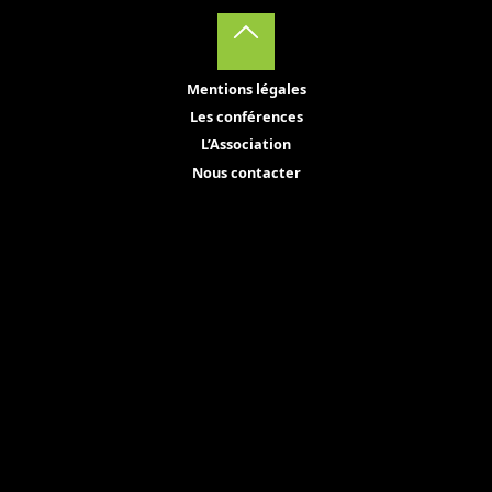
La Demeurée, Saint Contest (14)
Back
L’Académie du climat, Paris (75)
Mentions légales
to
Le café perché, Joigny (89)
Les conférences
Top
L’Association
La SCOPS, Besançon (25)
Nous contacter
Local des siphoné·es, Lons le saunier (39)
2024
Le Hangar(t), Lille
(59)
Les Tanneries, organisé par les Lentillères, Dijon
(21)
Ferme de la Maladière, Saint Denis sur Coize (42)
Rita plage, Villeurbanne (69)
Festiconf’, organisé par les Centres sociaux