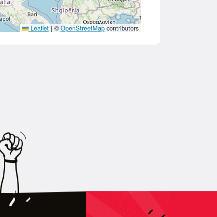
Leaflet
|
©
OpenStreetMap
contributors