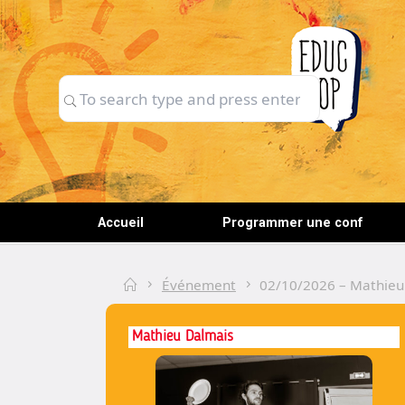
Skip
to
content
Search
Search
for:
Accueil
Programmer une conf
Home
Événement
02/10/2026 – Mathieu 
Mathieu Dalmais