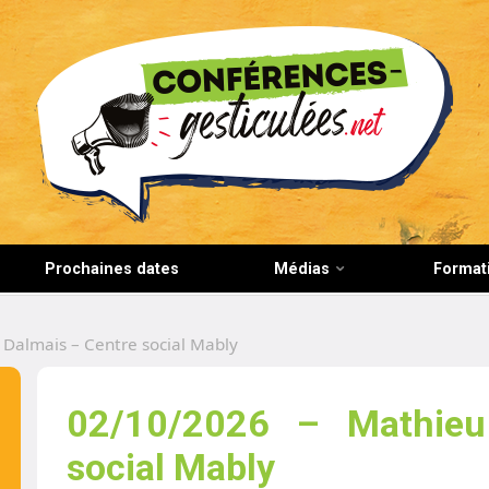
CONFERENCES-GESTICULEES.NET
Prochaines dates
Médias
Format
Dalmais – Centre social Mably
02/10/2026 – Mathieu
social Mably