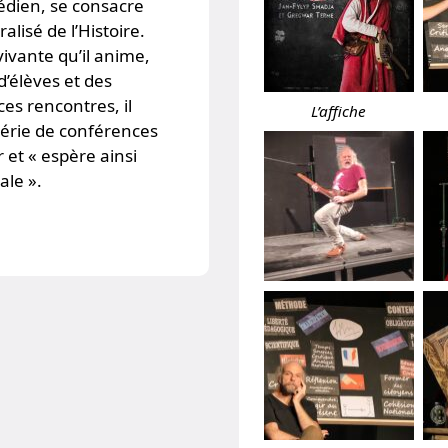
médien, se consacre
lisé de l’Histoire.
vivante qu’il anime,
d’élèves et des
es rencontres, il
L’affiche
série de conférences
r et « espère ainsi
ale ».