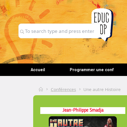
Skip
to
content
Search
Search
for:
Accueil
Programmer une conf
Home
Conférences
Une autre Histoire
Jean-Philippe Smadja