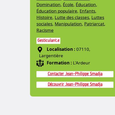
Domination
,
École
,
Éducation
,
Éducation populaire
,
Enfants
,
Histoire
,
Lutte des classes
,
Luttes
sociales
,
Manipulation
,
Patriarcat
,
Racisme
Gesticulant.e
Localisation :
07110,
Largentière
Formation :
L'Ardeur
Contacter Jean-Philippe Smadja
Découvrir Jean-Philippe Smadja