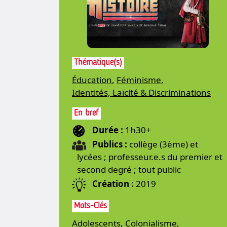
Thématique(s)
Éducation
,
Féminisme
,
Identités, Laïcité & Discriminations
En bref
Durée :
1h30+
Publics :
collège (3ème) et
lycées ; professeur.e.s du premier et
second degré ; tout public
Création :
2019
Mots-Clés
Adolescents
,
Colonialisme
,