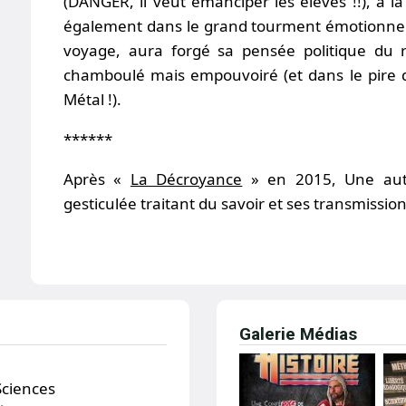
(DANGER, il veut émanciper les élèves !!), à la r
également dans le grand tourment émotionnel 
voyage, aura forgé sa pensée politique du 
chamboulé mais empouvoiré (et dans le pire de
Métal !).
******
Après «
La Décroyance
» en 2015, Une autr
gesticulée traitant du savoir et ses transmissi
Galerie Médias
Sciences