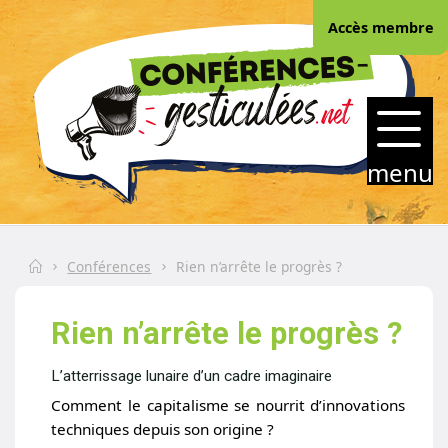
Skip
Accès membre
to
content
CONFERENCES-
GESTICULEES.NET
menu
Home
Conférences
Rien n’arrête le progrès ?
Rien n’arrête le progrès ?
L’atterrissage lunaire d’un cadre imaginaire
Comment le capitalisme se nourrit d’innovations
techniques depuis son origine ?