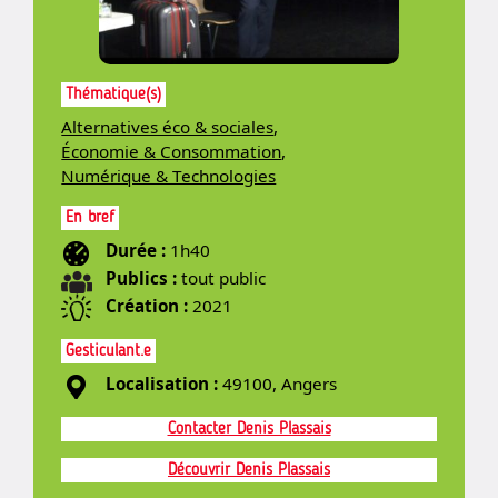
Thématique(s)
Alternatives éco & sociales
,
Économie & Consommation
,
Numérique & Technologies
En bref
Durée :
1h40
Publics :
tout public
Création :
2021
Gesticulant.e
Localisation :
49100, Angers
Contacter Denis Plassais
Découvrir Denis Plassais