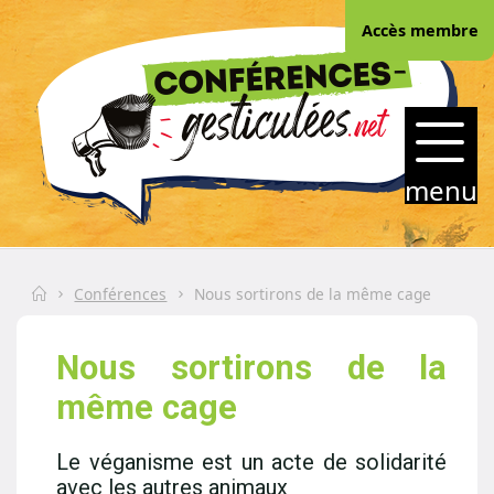
Skip
Accès membre
to
content
CONFERENCES-
GESTICULEES.NET
menu
Home
Conférences
Nous sortirons de la même cage
Nous sortirons de la
même cage
Le véganisme est un acte de solidarité
avec les autres animaux