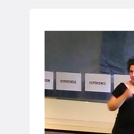
Hom
F