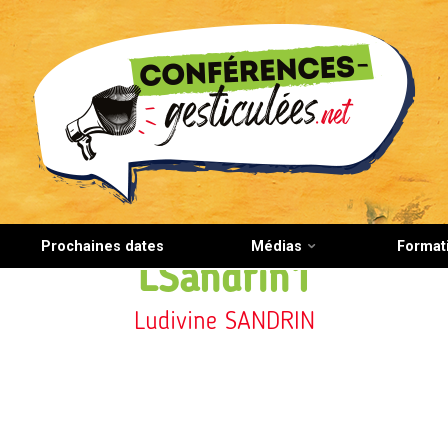
CONFERENCES-GESTICULEES.NET
Prochaines dates
Médias
Format
LSandrin1
Ludivine SANDRIN