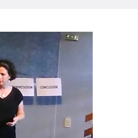
e
éminisme
Mon corps est à moi ! Histoires de naissances