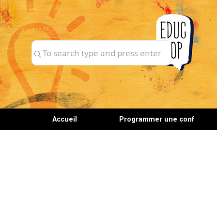
Skip
to
content
Search
Search
for:
Accueil
Programmer une conf