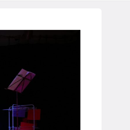
ls
PMolozay3