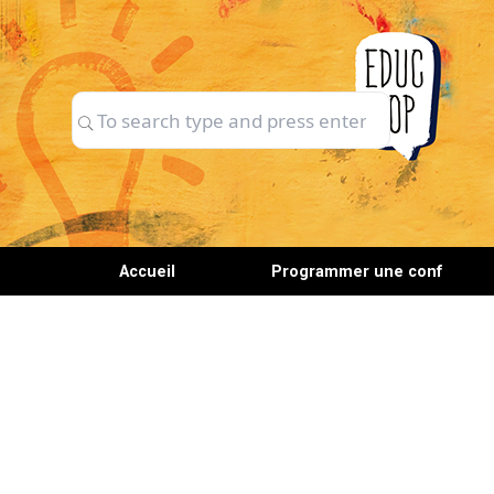
Skip
to
content
Search
Search
for:
Accueil
Programmer une conf