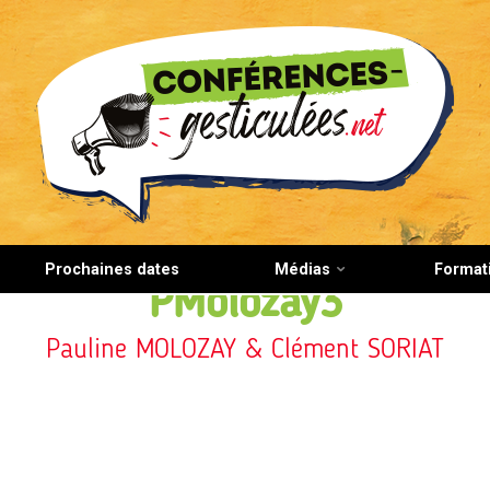
CONFERENCES-GESTICULEES.NET
Prochaines dates
Médias
Format
PMolozay3
Pauline MOLOZAY & Clément SORIAT