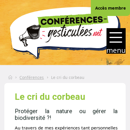
Skip
Accès membre
to
content
CONFERENCES-
GESTICULEES.NET
menu
Home
Conférences
Le cri du corbeau
Le cri du corbeau
Protéger la nature ou gérer la
biodiversité ?!
Au travers de mes expériences tant personnelles