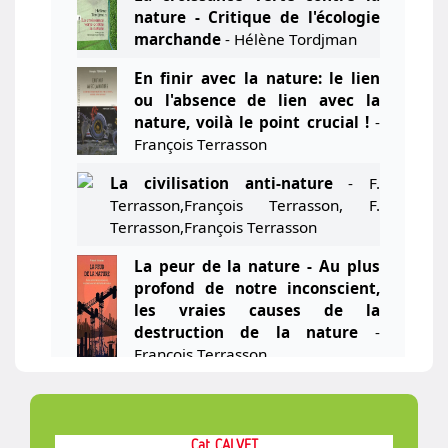
nature - Critique de l'écologie
marchande
- Hélène Tordjman
En finir avec la nature: le lien
ou l'absence de lien avec la
nature, voilà le point crucial !
-
François Terrasson
La civilisation anti-nature
- F.
Terrasson,François Terrasson, F.
Terrasson,François Terrasson
La peur de la nature - Au plus
profond de notre inconscient,
les vraies causes de la
destruction de la nature
-
François Terrasson
Convivialité : l'alliance avec la
nature
- Patrick Blandin,Frédéric
Ducarme,Damien Marage, Patrick
Cat CALVET