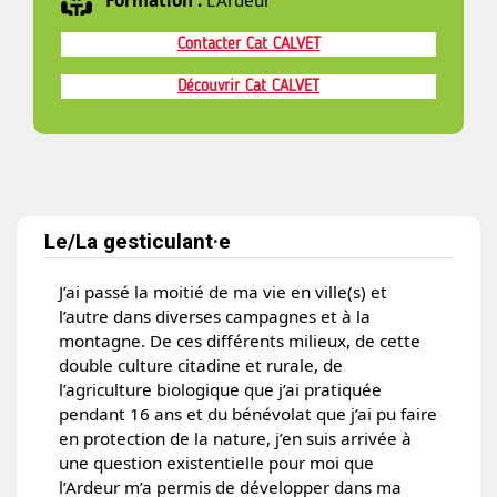
Formation :
L'Ardeur
Gilbert White
Contacter Cat CALVET
Pesticides, le piège se referme
-
François Veillerette
Découvrir Cat CALVET
Tous les livres de la conférence
Le/La gesticulant·e
J’ai passé la moitié de ma vie en ville(s) et
l’autre dans diverses campagnes et à la
montagne. De ces différents milieux, de cette
double culture citadine et rurale, de
l’agriculture biologique que j’ai pratiquée
pendant 16 ans et du bénévolat que j’ai pu faire
en protection de la nature, j’en suis arrivée à
une question existentielle pour moi que
l’Ardeur m’a permis de développer dans ma