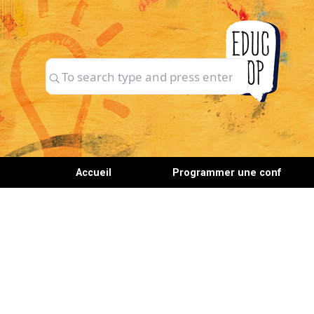
Skip
to
content
Search
Search
for:
Accueil
Programmer une conf