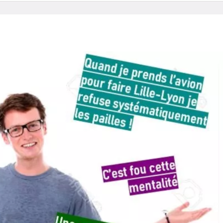
Home
Écologie
La fin de leur monde
ArnaudVBB6