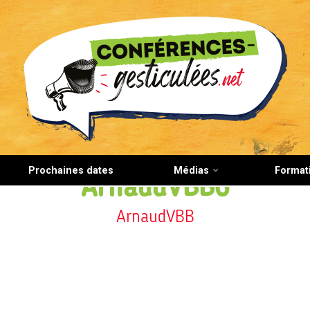
CONFERENCES-GESTICULEES.NET
Prochaines dates
Médias
Format
ArnaudVBB6
ArnaudVBB