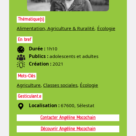
Thématique(s)
Alimentation, Agriculture & Ruralité
,
Écologie
En bref
Durée :
1h10
Publics :
adolescents et adultes
Création :
2021
Mots-Clés
Agriculture
,
Classes sociales
,
Écologie
Gesticulant.e
Localisation :
67600, Sélestat
Contacter Angéline Mocochain
Découvrir Angéline Mocochain