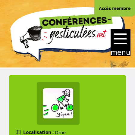
Skip
Accès membre
to
content
CONFERENCES-
GESTICULEES.NET
menu
Localisation :
Orne