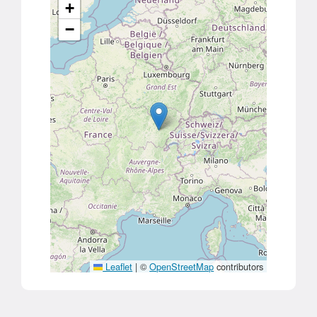
+
−
Leaflet
|
©
OpenStreetMap
contributors