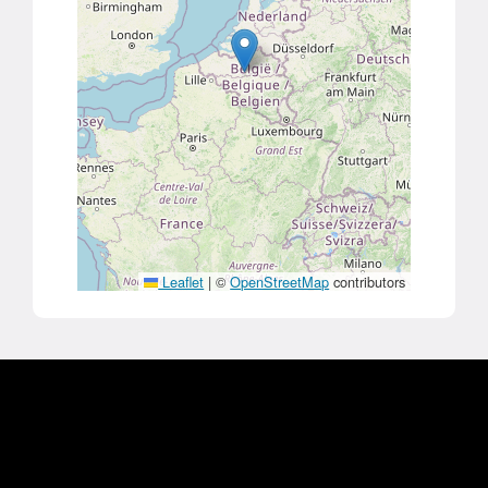
Leaflet
|
©
OpenStreetMap
contributors