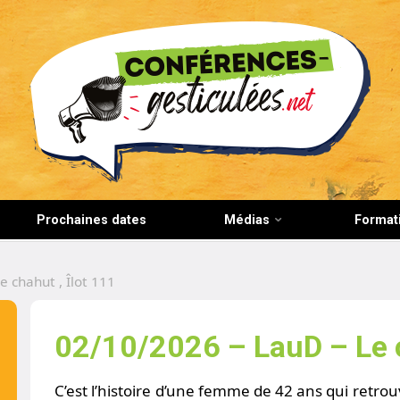
CONFERENCES-GESTICULEES.NET
Prochaines dates
Médias
Format
 chahut , Îlot 111
02/10/2026 – LauD – Le c
C’est l’histoire d’une femme de 42 ans qui retrou