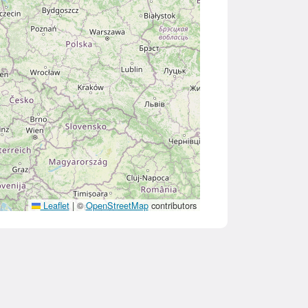
Leaflet
|
©
OpenStreetMap
contributors