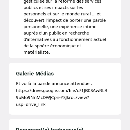
gesticulée sur la réforme des services
publics et ses impacts sur les
personnels et sur le monde rural … et
découvert l'impact de porter une parole
personnelle, une expérience intime
auprès d’un public en recherche
d’alternatives au fonctionnement actuel
de la sphère économique et
matérialiste.
Antoine
est de la génération
Mitterrand. Vers ses 25 ans, il découvre
Galerie Médias
les écrits de François-Xavier Verschave
Et voilà la bande annonce attendue :
et de l'association Survie qui décryptent
les relations franco-africaine et
https://drive.google.com/file/d/1JB0SAwRLB
dénoncent ce que l'on nomme « la
9uMo9NnMcDWJCpn-YSJkroL/view?
françafrique ». En particulier le rôle joué
usp=drive_link
par l'état français pendant le génocide
des tutsi au Rwanda en 1994, sous la
présidence de Mitterrand. Après des
études scientifiques, il choisit de partir
Document(s) technique(s)