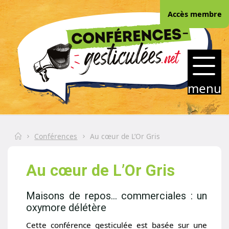
Skip
Accès membre
to
content
CONFERENCES-
GESTICULEES.NET
menu
Home
Conférences
Au cœur de L’Or Gris
Au cœur de L’Or Gris
Maisons de repos... commerciales : un
oxymore délétère
Cette conférence gesticulée est basée sur une