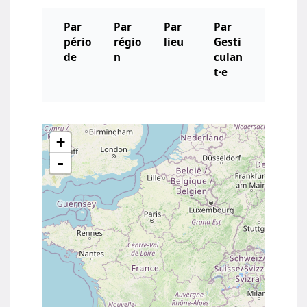
Par
Par
Par
Par
pério
régio
lieu
Gesti
de
n
culan
t·e
+
-
Agenda des conférences