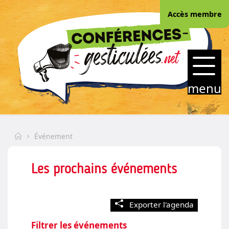
Skip
Accès membre
to
(Esc)
content
CONFERENCES-
GESTICULEES.NET
menu
Home
Événement
Les prochains événements
Exporter l'agenda
Filtrer les événements