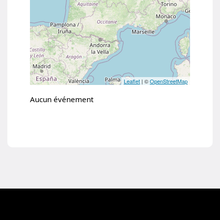
Toutes les prochaines conférences
Flux ICS / ICAL
Les conférences par régions
Leaflet
| ©
OpenStreetMap
Aucun événement
Fermer