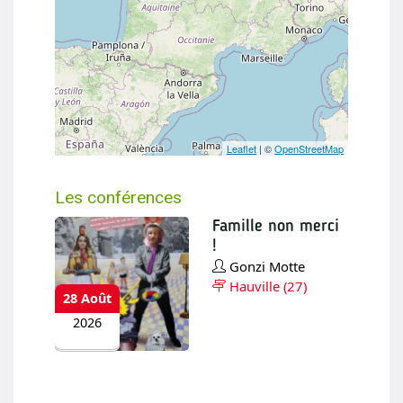
Agenda des conférences
Toutes les prochaines conférences
Leaflet
| ©
OpenStreetMap
Flux ICS / ICAL
Les conférences par régions
Les conférences
Famille non merci
!
Gonzi Motte
Fermer
Hauville (27)
28 Août
2026