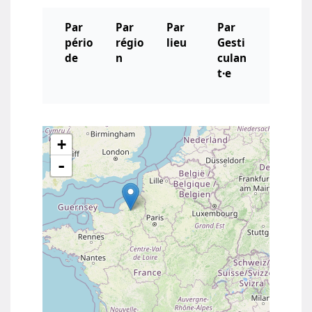
Par
Par
Par
Par
pério
régio
lieu
Gesti
de
n
culan
t·e
+
-