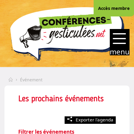
Skip
Accès membre
to
(Esc)
content
CONFERENCES-
GESTICULEES.NET
menu
Home
Événement
Les prochains événements
Exporter l'agenda
Filtrer les événements