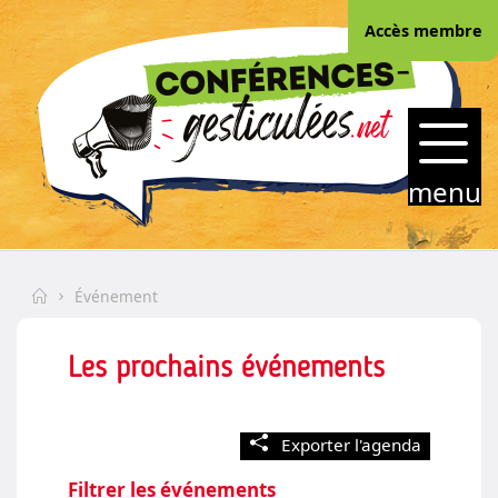
Skip
Accès membre
to
(Esc)
content
CONFERENCES-
GESTICULEES.NET
menu
Home
Événement
Les prochains événements
Exporter l'agenda
Filtrer les événements