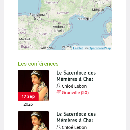
Leaflet
| ©
OpenStreetMap
Les conférences
Le Sacerdoce des
Agenda des conférences
Mémères à Chat
Chloé Lebon
Granville (50)
17 Sep
Toutes les prochaines conférences
2026
Flux ICS / ICAL
Le Sacerdoce des
Les conférences par régions
Mémères à Chat
Chloé Lebon