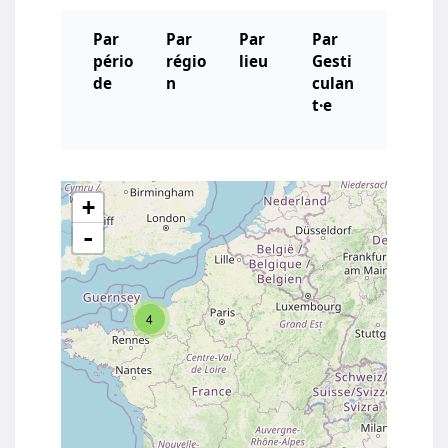
Par
Par
Par
Par
pério
régio
lieu
Gesti
de
n
culan
t·e
+
-
4