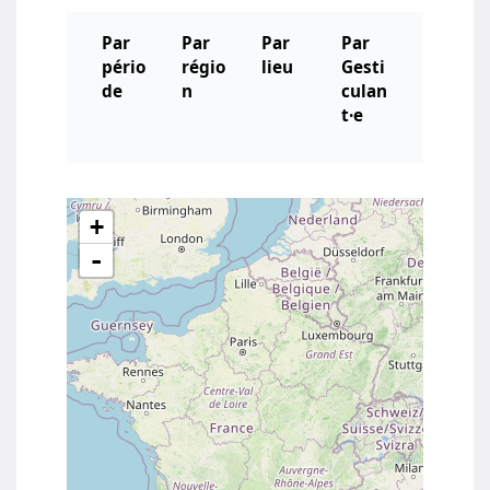
Par
Par
Par
Par
pério
régio
lieu
Gesti
de
n
culan
t·e
+
-
Agenda des conférences