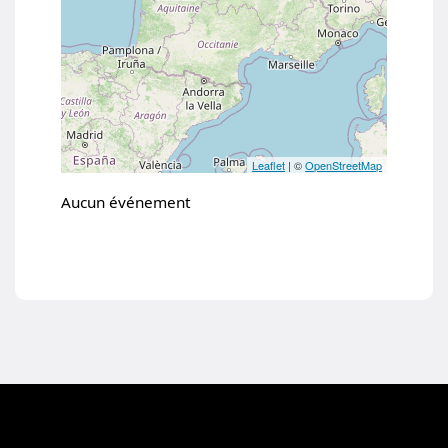
Toutes les prochaines conférences
Flux ICS / ICAL
Les conférences par régions
Leaflet
| ©
OpenStreetMap
Aucun événement
Fermer