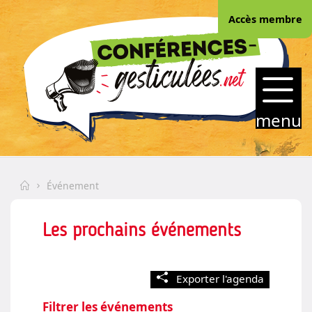
Skip
Accès membre
to
(Esc)
content
CONFERENCES-
GESTICULEES.NET
menu
Home
Événement
Les prochains événements
Exporter l'agenda
Filtrer les événements