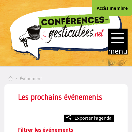
Skip
Accès membre
to
(Esc)
content
CONFERENCES-
GESTICULEES.NET
menu
Home
Événement
Les prochains événements
Exporter l'agenda
Filtrer les événements