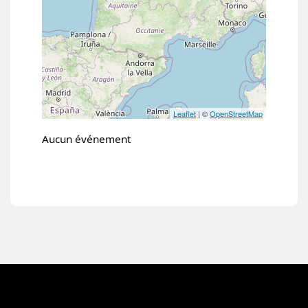
Toutes les prochaines conférences
Flux ICS / ICAL
Les conférences par régions
Leaflet
| ©
OpenStreetMap
Aucun événement
Fermer