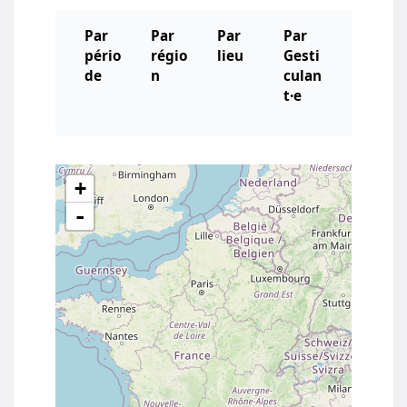
Par
Par
Par
Par
pério
régio
lieu
Gesti
de
n
culan
t·e
+
-
Agenda des conférences