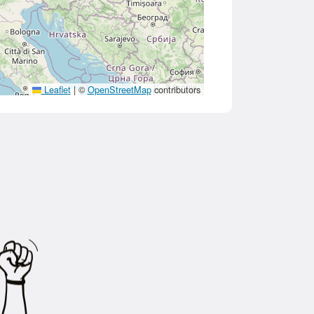
Leaflet
|
©
OpenStreetMap
contributors