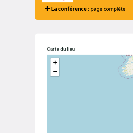
La conférence :
page complète
Carte du lieu
+
−