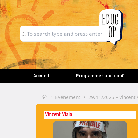
Skip
to
content
Search
Search
for:
Accueil
Programmer une conf
Home
Événement
29/11/2025 – Vincent 
Vincent Viala