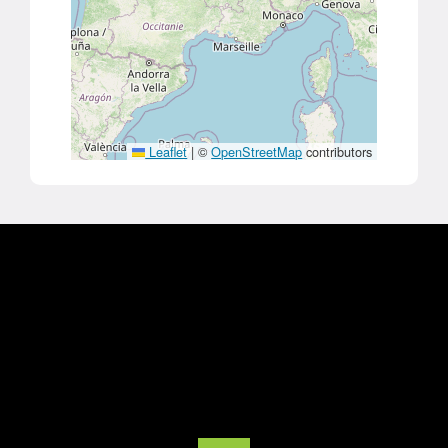
Leaflet
|
©
OpenStreetMap
contributors