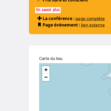
En savoir plus
La conférence :
page complète
Page évènement :
lien externe
Carte du lieu
+
−