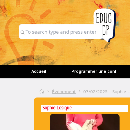
Skip
to
content
Search
Search
for:
Accueil
Programmer une conf
Home
Événement
07/02/2025 – Sophie L
Sophie Losique