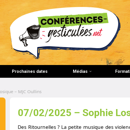
CONFERENCES-GESTICULEES.NET
Prochaines dates
Médias
Format
osique – MJC Oullins
07/02/2025 – Sophie Los
Des Ritournelles ? La petite musique des violenc