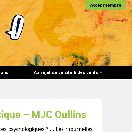
Accès membre
ions
Au sujet de ce site & des confs
ique – MJC Oullins
es psychologiques ? ... Les ritournelles,