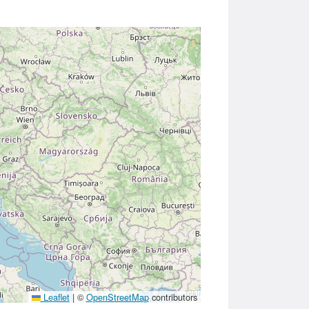
Leaflet
|
©
OpenStreetMap
contributors