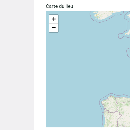
Carte du lieu
+
−