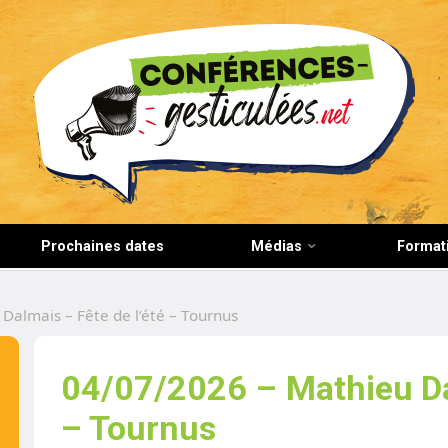
CONFERENCES-GESTICULEES.NET
Prochaines dates
Médias
Format
Dalmais – Fête de l’été – Tournus
04/07/2026 – Mathieu Dal
– Tournus