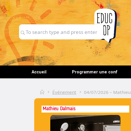
Skip
to
content
Search
Search
for:
Accueil
Programmer une conf
Home
Événement
04/07/2026 – Mathieu 
Mathieu Dalmais