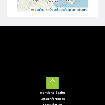
Leaflet
|
©
OpenStreetMap
contributors
Back
Mentions légales
to
Les conférences
L’Association