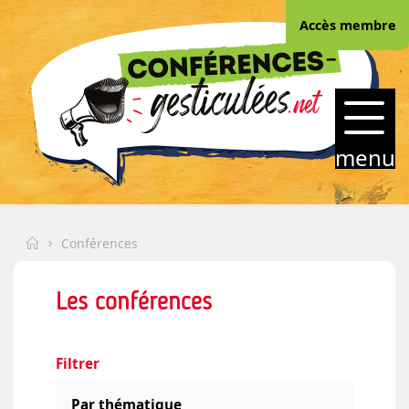
Skip
Accès membre
to
content
CONFERENCES-
GESTICULEES.NET
menu
Home
Conférences
Les conférences
Filtrer
Par thématique