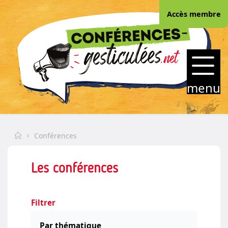
Skip
Accès membre
to
content
CONFERENCES-
GESTICULEES.NET
menu
Home
Conférences
Les conférences
Filtrer
Par thématique