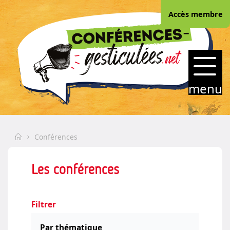
Skip
Accès membre
to
content
CONFERENCES-
GESTICULEES.NET
menu
Home
Conférences
Les conférences
Filtrer
Par thématique