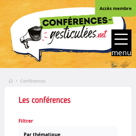
Skip
Accès membre
to
content
CONFERENCES-
GESTICULEES.NET
menu
Home
Conférences
Les conférences
Filtrer
Par thématique