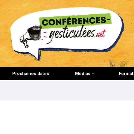
CONFERENCES-GESTICULEES.NET
Prochaines dates
Médias
Format