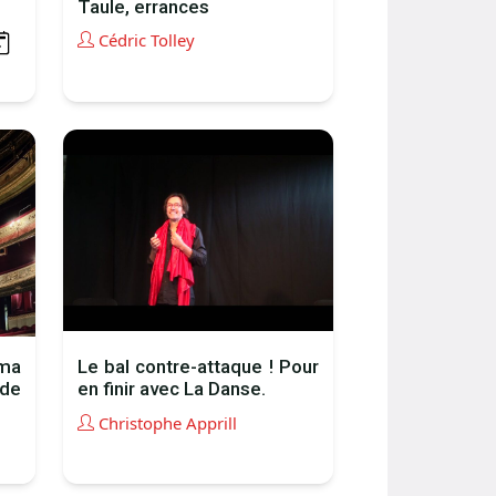
Taule, errances
Cédric Tolley
 ma
Le bal contre-attaque ! Pour
de
en finir avec La Danse.
Christophe Apprill