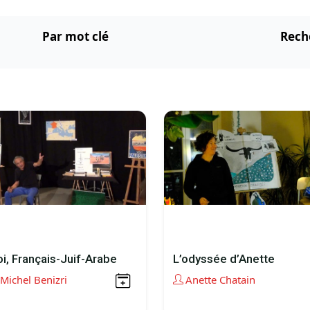
Par mot clé
Rech
i, Français-Juif-Arabe
L’odyssée d’Anette
Michel Benizri
Anette Chatain