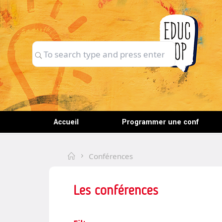
Skip
to
content
Search
Search
for:
Accueil
Programmer une conf
Home
Conférences
Les conférences