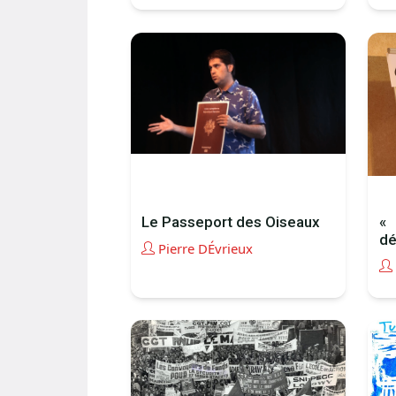
Le Passeport des Oiseaux
« 
dé
Pierre DÉvrieux