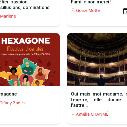
tier-passion,
Famille non merci !
sillusions, dominations
Gonzi Motte
Marlène
exagone
Oui mais moi madame,
fenêtre, elle donne 
Tifany Zadick
l’autre...
Amélie CHANMÉ